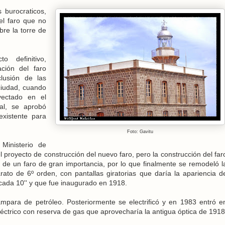
s burocraticos,
el faro que no
bre la torre de
 definitivo,
ción del faro
lusión de las
 ciudad, cuando
yectado en el
al, se aprobó
existente para
Foto: Gavitu
Ministerio de
proyecto de construcción del nuevo faro, pero la construcción del far
 de un faro de gran importancia, por lo que finalmente se remodeló l
rato de 6º orden, con pantallas giratorias que daría la apariencia d
cada 10'' y que fue inaugurado en 1918.
ámpara de petróleo. Posteriormente se electrificó y en 1983 entró e
éctrico con reserva de gas que aprovecharía la antigua óptica de 1918