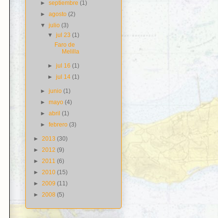
►
septiembre
(1)
►
agosto
(2)
▼
julio
(3)
▼
jul 23
(1)
Faro de
Melilla
►
jul 16
(1)
►
jul 14
(1)
►
junio
(1)
►
mayo
(4)
►
abril
(1)
►
febrero
(3)
►
2013
(30)
►
2012
(9)
►
2011
(6)
►
2010
(15)
►
2009
(11)
►
2008
(5)