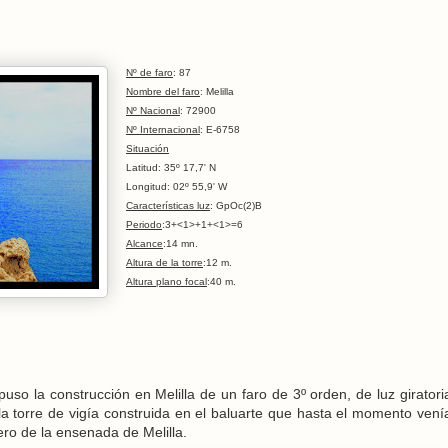
Nº de faro
: 87
Nombre del faro
: Melilla
Nº Nacional
: 72900
Nº Internacional
: E-6758
Situación
Latitud: 35º 17,7' N
Longitud: 02º 55,9' W
Características luz
: GpOc(2)B
Periodo
:3+<1>+1+<1>=6
Alcance
:14 mn.
Altura de la torre
:12 m.
Altura plano focal
:40 m.
uso la construcción en Melilla de un faro de 3º orden, de luz giratori
 la torre de vigía construida en el baluarte que hasta el momento vení
ero de la ensenada de Melilla.