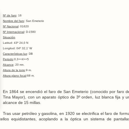
Nº de faro
: 16
Nombre del faro
: San Emeterio
Nº Nacional
: 01620
Nº Internacional
: D-1580
Situación
Latitud: 43º 24,0 N
Longitud: 04º 32,1' W
Características luz
: DB
Periodo
:0,3+<4>=5
Alcance
: 20 mn.
Altura de la torre
:9 m.
Altura plano focal
:68 m.
En 1864 se encendió el faro de San Emeterio (conocido por faro d
Tina Mayor), con un aparato óptico de 3º orden, luz blanca fija y u
alcance de 15 millas.
Tras usar petróleo y gasolina, en 1920 se electrifica el faro de form
tellos equidistantes, acoplando a la óptica un sistema de pantalla