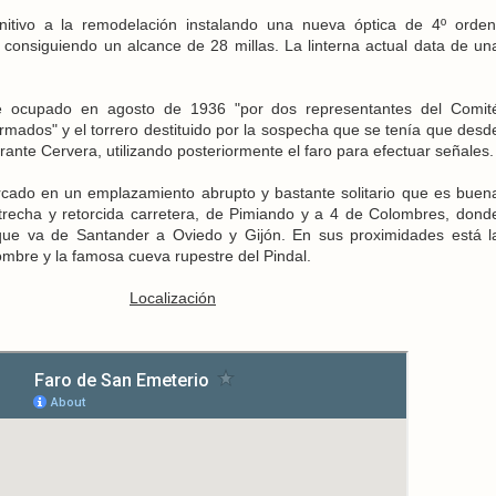
nitivo a la remodelación instalando una nueva óptica de 4º orden
consiguiendo un alcance de 28 millas. La linterna actual data de un
fue ocupado en agosto de 1936 "por dos representantes del Comit
rmados" y el torrero destituido por la sospecha que se tenía que desd
rante Cervera, utilizando posteriormente el faro para efectuar señales.
cado en un emplazamiento abrupto y bastante solitario que es buen
recha y retorcida carretera, de Pimiando y a 4 de Colombres, dond
 que va de Santander a Oviedo y Gijón. En sus proximidades está l
ombre y la famosa cueva rupestre del Pindal.
Localización