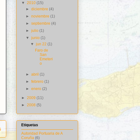
▼
2010
(15)
►
diciembre
(4)
►
noviembre
(1)
►
septiembre
(4)
►
julio
(1)
▼
junio
(1)
▼
jun 22
(1)
Faro de
San
Emeteri
o
►
abril
(1)
►
febrero
(1)
►
enero
(2)
►
2009
(11)
►
2008
(5)
Etiquetas
s
Autoridad Portuaria de A
Coruña
(6)