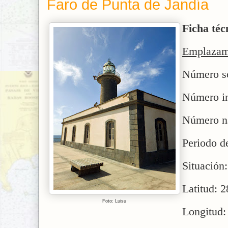
Faro de Punta de Jandía
Ficha téc
Emplazam
Número so
Número in
Número na
Periodo d
Situación:
Latitud: 
Foto: Luisu
Longitud: