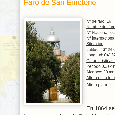
Faro de San Emeterio
Nº de faro
: 16
Nombre del far
Nº Nacional
: 0
Nº Internaciona
Situación
Latitud: 43º 24,
Longitud: 04º 3
Características 
Periodo
:0,3+<4
Alcance
: 20 mn
Altura de la torr
Altura plano foc
En 1864 se