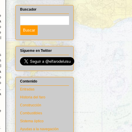
Buscador
e
a
o
e
l
Sígueme en Twitter
s
n
l
a
o
Contenido
o
,
Entradas
a
Historia del faro
Construcción
e
Combustibles
Sistema óptico
.
Ayudas a la navegación