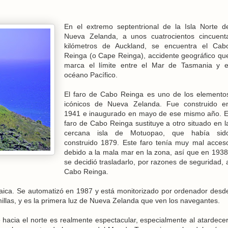
En el extremo septentrional de la Isla Norte d
Nueva Zelanda, a unos cuatrocientos cincuent
kilómetros de Auckland, se encuentra el Cab
Reinga (o Cape Reinga), accidente geográfico qu
marca el límite entre el Mar de Tasmania y e
océano Pacífico.
El faro de Cabo Reinga es uno de los elemento
icónicos de Nueva Zelanda. Fue construido e
1941 e inaugurado en mayo de ese mismo año. E
faro de Cabo Reinga sustituye a otro situado en l
cercana isla de Motuopao, que había sid
construido 1879. Este faro tenía muy mal acces
debido a la mala mar en la zona, así que en 1938
se decidió trasladarlo, por razones de seguridad, 
Cabo Reinga.
ltaica. Se automatizó en 1987 y está monitorizado por ordenador desd
illas, y es la primera luz de Nueva Zelanda que ven los navegantes.
 hacia el norte es realmente espectacular, especialmente al atardecer