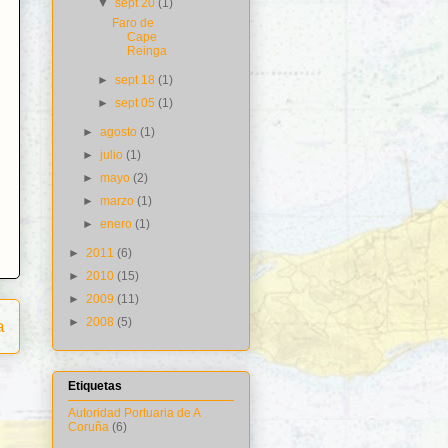
▼
sept 20
(1)
Faro de
Cape
Reinga
►
sept 18
(1)
►
sept 05
(1)
►
agosto
(1)
►
julio
(1)
►
mayo
(2)
►
marzo
(1)
►
enero
(1)
►
2011
(6)
►
2010
(15)
►
2009
(11)
►
2008
(5)
a
Etiquetas
Autoridad Portuaria de A
Coruña
(6)