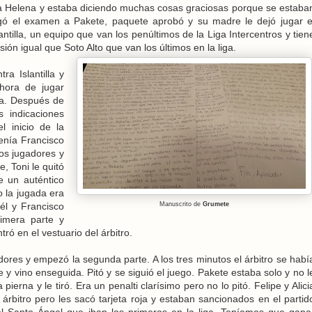
 a Helena y estaba diciendo muchas cosas graciosas porque se estaba
gó el examen a Pakete, paquete aprobó y su madre le dejó jugar e
antilla, un equipo que van los penúltimos de la Liga Intercentros y tien
sión igual que Soto Alto que van los últimos en la liga.
ra Islantilla y
 hora de jugar
lla. Después de
s indicaciones
l inicio de la
tenía Francisco
los jugadores y
e, Toni le quitó
e un auténtico
o la jugada era
 él y Francisco
Manuscrito de
Grumete
rimera parte y
tró en el vestuario del árbitro.
adores y empezó la segunda parte. A los tres minutos el árbitro se habí
 y vino enseguida. Pitó y se siguió el juego. Pakete estaba solo y no l
 pierna y le tiró. Era un penalti clarísimo pero no lo pitó. Felipe y Alici
árbitro pero les sacó tarjeta roja y estaban sancionados en el partid