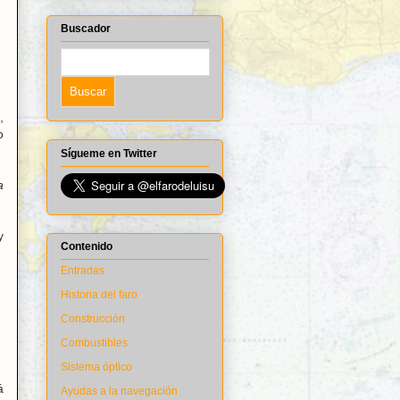
Buscador
,
o
Sígueme en Twitter
a
y
Contenido
Entradas
Historia del faro
Construcción
Combustibles
Sistema óptico
á
Ayudas a la navegación