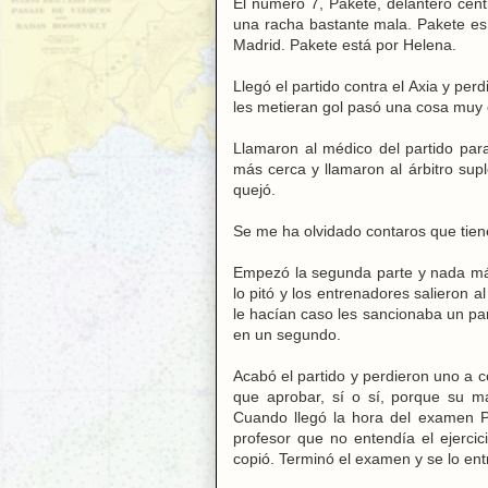
El número 7, Pakete, delantero cent
una racha bastante mala. Pakete es 
Madrid. Pakete está por Helena.
Llegó el partido contra el Axia y pe
les metieran gol pasó una cosa muy 
Llamaron al médico del partido para
más cerca y llamaron al árbitro sup
quejó.
Se me ha olvidado contaros que tiene
Empezó la segunda parte y nada más, 
lo pitó y los entrenadores salieron a
le hacían caso les sancionaba un part
en un segundo.
Acabó el partido y perdieron uno a 
que aprobar, sí o sí, porque su m
Cuando llegó la hora del examen Pa
profesor que no entendía el ejerci
copió. Terminó el examen y se lo ent