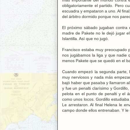
más importante del mundo contra e
obligatoriamente el partido. Pero c
escuadra y empataron a uno. Al final,
del árbitro dormido porque nos pare
El próximo sábado jugaban contra e
madre de Pakete no le dejó jugar el
Islantilla. Así que no jugó.
Francisco estaba muy preocupado po
nos jugábamos la liga y que nadie 
menos Pakete que se quedó en el ban
Cuando empezó la segunda parte, la
muy nerviosos y nada más empezar,
bajó haber que pasaba y llamaron al
y fue un penalti clarísimo y Gordillo,
pelota en el punto de penalti y el á
como unos locos. Gordillo estudiaba 
Le arrestaron. Al final Helena le 
campo donde ellos entrenaban. Y le 