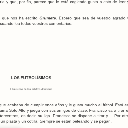
ria y que, por fin, parece que le está cogiendo gusto a esto de leer 
lo que nos ha escrito
Grumete
. Espero que sea de vuestro agrado 
cuando lea todos vuestros comentarios.
LOS FUTBOLÍSIMOS
El misterio de los árbitros dormidos
que acababa de cumplir once años y le gusta mucho el fútbol. Está e
lama Soto Alto y juega con sus amigos de clase. Francisco va a tirar e
tercentros, es decir, su liga. Francisco se dispone a tirar y…..Por otr
un plasta y un cotilla. Siempre se están peleando y se pegan.