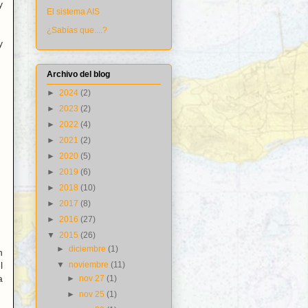
y
El sistema AIS
¿Sabías que....?
y
Archivo del blog
►
2024
(2)
►
2023
(2)
►
2022
(4)
►
2021
(2)
►
2020
(5)
►
2019
(6)
►
2018
(10)
►
2017
(8)
►
2016
(27)
▼
2015
(26)
►
diciembre
(1)
n
▼
noviembre
(11)
l
a
►
nov 27
(1)
►
nov 25
(1)