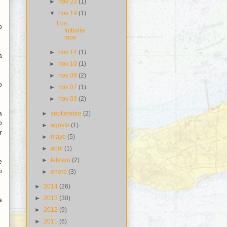
►
nov 23
(1)
▼
nov 19
(1)
Los
o
futbolísi
mos
►
nov 14
(1)
á
►
nov 10
(1)
►
nov 09
(2)
o
►
nov 07
(1)
►
nov 03
(2)
a
►
septiembre
(2)
o
►
agosto
(1)
r
►
mayo
(5)
►
abril
(1)
►
febrero
(2)
e
o
►
enero
(3)
►
2014
(26)
►
2013
(30)
a
►
2012
(9)
►
2011
(6)