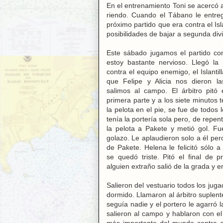
En el entrenamiento Toni se acercó
riendo. Cuando el Tábano le entre
próximo partido que era contra el Isl
posibilidades de bajar a segunda divi
Este sábado jugamos el partido cont
estoy bastante nervioso. Llegó la
contra el equipo enemigo, el Islanti
que Felipe y Alicia nos dieron la
salimos al campo. El árbitro pitó e
primera parte y a los siete minutos 
la pelota en el pie, se fue de todos 
tenía la portería sola pero, de repent
la pelota a Pakete y metió gol. Fu
golazo. Le aplaudieron solo a él per
de Pakete. Helena le felicitó sólo a
se quedó triste. Pitó el final de p
alguien extraño salió de la grada y en
Salieron del vestuario todos los jug
dormido. Llamaron al árbitro suplente
seguía nadie y el portero le agarró la
salieron al campo y hablaron con el 