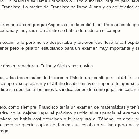
ro. En realidad se llama Francisco o Paco o incluso Paquito pero llev
Francisco. La madre de Francisco se llama Juana y es del Atlético d
rdieron uno a cero porque Angustias no defendió bien. Pero antes de qu
extraña y muy rara. Un árbitro se había dormido en el campo.
 examinarle pero no se despertaba y tuvieron que llevarlo al hospita
lente pero le pillaron estudiando para un examen muy importante y s
 dos entrenadores: Felipe y Alicia y son novios.
a los tres minutos, le hicieron a Pakete un penalti pero el árbitro n
l campo y se quejaron y el árbitro les dio un aviso importante: que si n
ido sin decirles a los niños las indicaciones de cómo jugar. Se callaro
cero, como siempre. Francisco tenía un examen de matemáticas y tení
adre no le dejaba jugar el próximo partido si suspendía el examen
kete no había casi estudiado y le preguntó al Tábano, es decir, s
cio pero se quería copiar de Tomeo que estaba a su lado pero no s
regó.