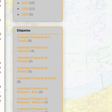
a
►
2010
(15)
e
►
2009
(11)
►
2008
(5)
e
Etiquetas
l
Autoridad Portuaria de A
e
Coruña
(6)
Autoridad Portuaria de
Algeciras
(3)
Autoridad Portuaria de
Alicante
(2)
o
o
Autoridad Portuaria de
Almería
(5)
n
Autoridad Portuaria de Avilés
(8)
a
Autoridad Portuaria de
.
Baleares - Ibiza
(5)
u
Autoridad Portuaria de
e
Baleares - Mallorca
(7)
Autoridad Portuaria de