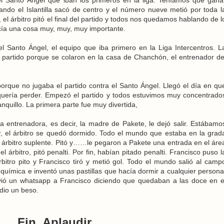
l Santo Ángel que iban los primeros en la liga. Teníamos que gana
uando el Islantilla sacó de centro y el número nueve metió por toda l
 el árbitro pitó el final del partido y todos nos quedamos hablando de l
cía una cosa muy, muy, muy importante.
l Santo Ángel, el equipo que iba primero en la Liga Intercentros. L
 partido porque se colaron en la casa de Chanchón, el entrenador de
rque no jugaba el partido contra el Santo Ángel. Llegó el día en qu
quería perder. Empezó el partido y todos estuvimos muy concentrado
quillo. La primera parte fue muy divertida,
 entrenadora, es decir, la madre de Pakete, le dejó salir. Estábamo
 el árbitro se quedó dormido. Todo el mundo que estaba en la grad
 árbitro suplente. Pitó y……le pegaron a Pakete una entrada en el áre
 el árbitro, pitó penalti. Por fin, habían pitado penalti. Francisco puso l
rbitro pito y Francisco tiró y metió gol. Todo el mundo salió al camp
química e inventó unas pastillas que hacía dormir a cualquier persona
envió un whatsapp a Francisco diciendo que quedaban a las doce en e
dio un beso.
Fin. Aplaudir