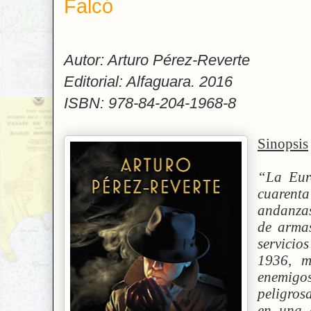
Falcó
Autor: Arturo Pérez-Reverte
Editorial: Alfaguara. 2016
ISBN: 978-84-204-1968-8
Sinopsis
“La Euro
cuarenta
andanzas
de armas
servicio
1936, m
enemigo
peligrosa
en una 