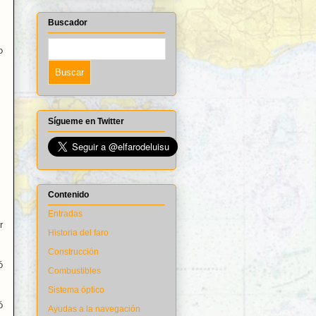
Buscador
o
Sígueme en Twitter
Contenido
Entradas
r
Historia del faro
Construcción
ó
Combustibles
Sistema óptico
ó
Ayudas a la navegación