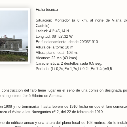
Ficha técnica
Situación: Montedor (a 8 km. al norte de Viana D
Castelo)
Latitud: 41º 45',14 N
Longitud: 08º 52',32 W
En funcionamiento: desde 20/03/1910
Altura de la torre: 28 m
Altura plano focal: 103 m.
Alcance: 22 Mn (40 kms)
Característica: 2 destellos cada 9,5 seg.
Período: (Lt 0,2s;Ec 1,7s;Lt 0,2s;Ec 7,4s)
=9,5
e construcción del faro tiene lugar en el seno de una comisión designada po
 al ingeniero José Ribeiro de Almeida.
 en 1908 y no terminarían hasta febrero de 1910 fecha en que el faro comenz
eza el Aviso a los Navegantes nº 2, del 22 de febrero de 1910.
ne de edificio anexo y una altura del plano focal de 103 metros. Se le instal