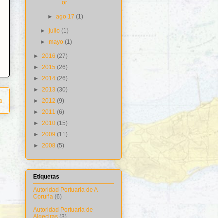
or
►
ago 17
(1)
►
julio
(1)
►
mayo
(1)
►
2016
(27)
►
2015
(26)
►
2014
(26)
►
2013
(30)
a
►
2012
(9)
►
2011
(6)
►
2010
(15)
►
2009
(11)
►
2008
(5)
Etiquetas
Autoridad Portuaria de A
Coruña
(6)
Autoridad Portuaria de
Algeciras
(3)