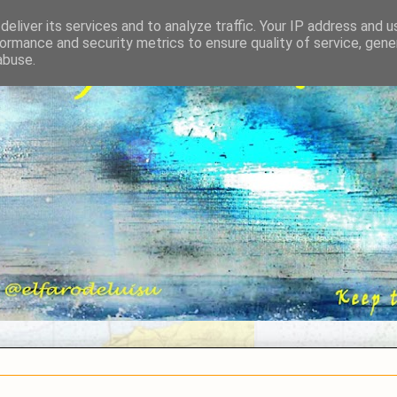
eliver its services and to analyze traffic. Your IP address and 
ormance and security metrics to ensure quality of service, gen
abuse.